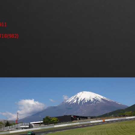
911
718(982)